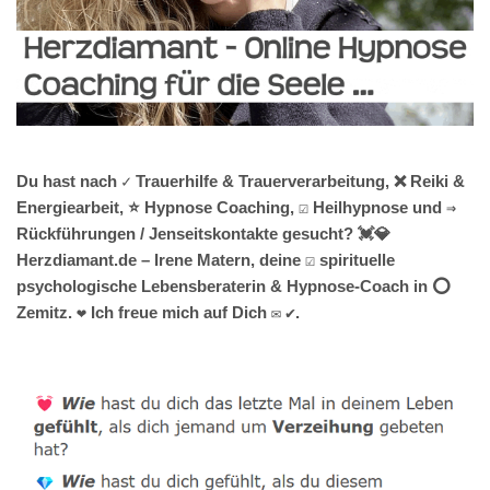
Du hast nach ✓ Trauerhilfe & Trauerverarbeitung, ❌ Reiki &
Energiearbeit, ⭐ Hypnose Coaching, ☑️ Heilhypnose und ⇒
Rückführungen / Jenseitskontakte gesucht? 💓️💎
Herzdiamant.de – Irene Matern, deine ☑️ spirituelle
psychologische Lebensberaterin & Hypnose-Coach in ⭕
Zemitz. ❤ Ich freue mich auf Dich ✉ ✔.