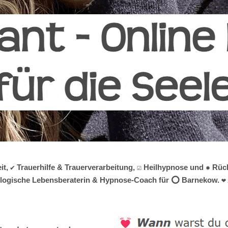
, ✔️ Trauerhilfe & Trauerverarbeitung, ☑️ Heilhypnose und ✹ Rüc
chologische Lebensberaterin & Hypnose-Coach für ⭕ Barnekow. ❤ A