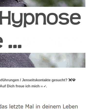
kführungen / Jenseitskontakte gesucht? 💓️💎
uf Dich freue ich mich ✉ ✔.