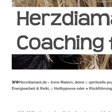
💓️💎Herzdiamant.de – Irene Matern, deine ☑️ spirituelle
Energiearbeit & Reiki, ☑️ Heilhypnose oder ✹ Rückführunge