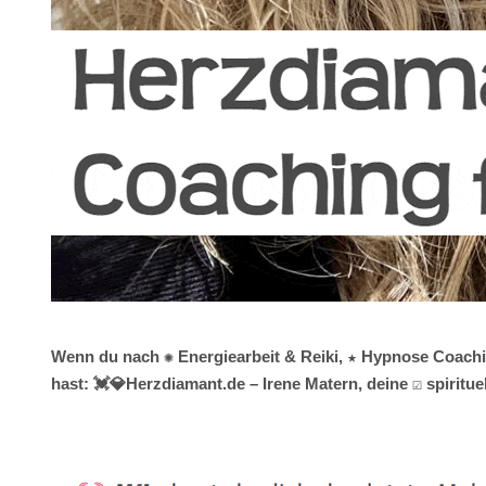
Wenn du nach ✺ Energiearbeit & Reiki, ★ Hypnose Coachin
hast: 💓️💎Herzdiamant.de – Irene Matern, deine ☑️ spirit