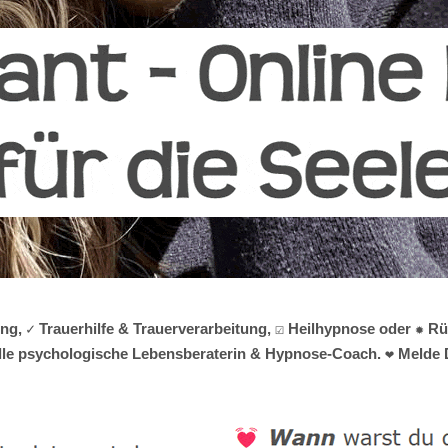
g, ✓ Trauerhilfe & Trauerverarbeitung, ☑️ Heilhypnose oder ✹ 
uelle psychologische Lebensberaterin & Hypnose-Coach. ❤ Melde D