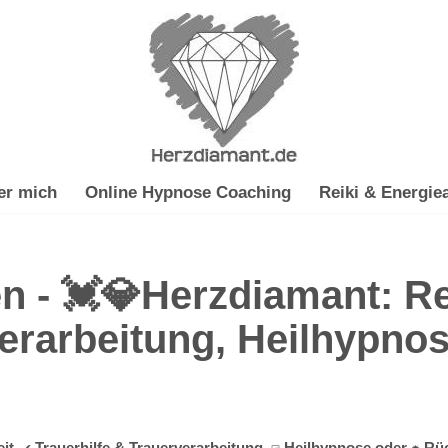
er mich
Online Hypnose Coaching
Reiki & Energiea
, ✔️ Trauerhilfe & Trauerverarbeitung, ☑️ Heilhypnose oder ✹ Rü