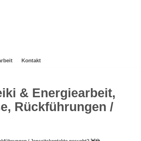
rbeit
Kontakt
ckführungen / Jenseitskontakte gesucht? 💓️💎