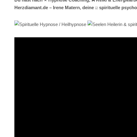
Herzdiamant.de – Irene Matern, deine ☑️ spirituelle psy