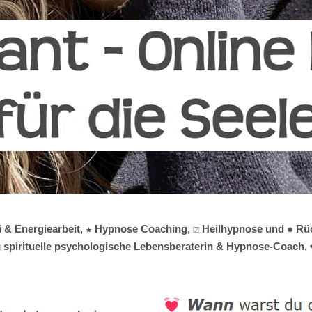
ki & Energiearbeit, ★ Hypnose Coaching, ☑️ Heilhypnose und ✹ 
☑️ spirituelle psychologische Lebensberaterin & Hypnose-Coach. 