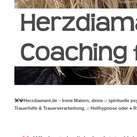
💓️💎Herzdiamant.de – Irene Matern, deine ☑️ spirituell
Trauerhilfe & Trauerverarbeitung, ☑️ Heilhypnose oder ✹ R