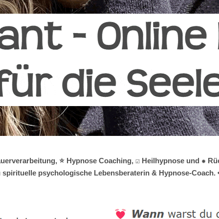
Trauerverarbeitung, ⭐ Hypnose Coaching, ☑️ Heilhypnose und ✹ R
☑️ spirituelle psychologische Lebensberaterin & Hypnose-Coach. ❤