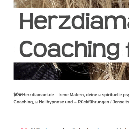
💓️💎Herzdiamant.de – Irene Matern, deine ☑️ spirituelle
Coaching, ☑️ Heilhypnose und ⇒ Rückführungen / Jenseits