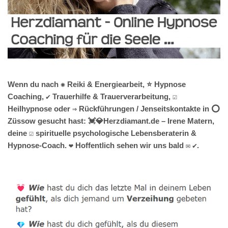
Wenn du nach ✺ Reiki & Energiearbeit, ⭐ Hypnose
Coaching, ✔️ Trauerhilfe & Trauerverarbeitung, ☑️
Heilhypnose oder ⇒ Rückführungen / Jenseitskontakte in ⭕
Züssow gesucht hast: 💓️💎Herzdiamant.de – Irene Matern,
deine ☑️ spirituelle psychologische Lebensberaterin &
Hypnose-Coach. ❤ Hoffentlich sehen wir uns bald ✉ ✔.