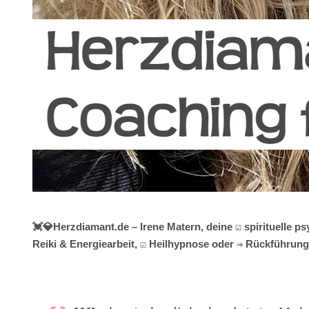
💓️💎Herzdiamant.de – Irene Matern, deine ☑️ spirituelle
Reiki & Energiearbeit, ☑️ Heilhypnose oder ⇒ Rückführunge