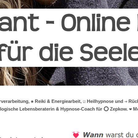
verarbeitung, ✺ Reiki & Energiearbeit, ☑️ Heilhypnose und ⇒ Rüc
hologische Lebensberaterin & Hypnose-Coach für ⭕ Zepkow. ❤ Meld