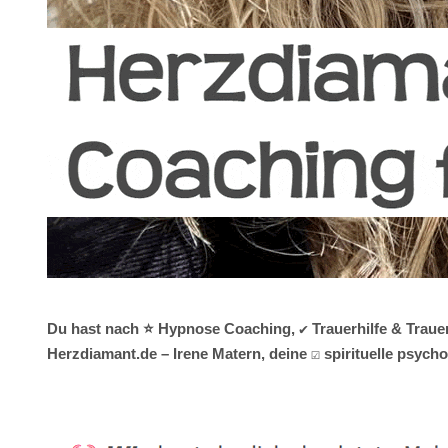
Du hast nach ⭐ Hypnose Coaching, ✔️ Trauerhilfe & Trauer
Herzdiamant.de – Irene Matern, deine ☑️ spirituelle psyc