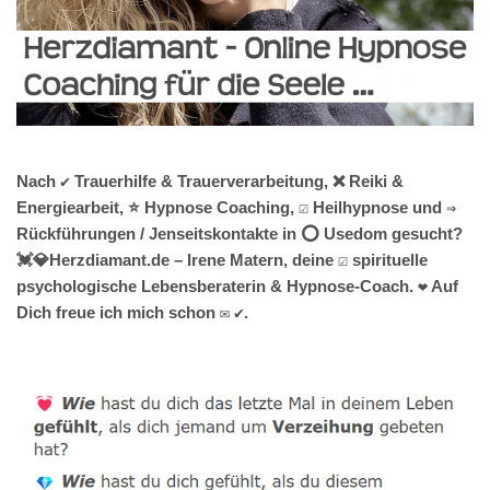
Nach ✔️ Trauerhilfe & Trauerverarbeitung, ❌ Reiki &
Energiearbeit, ⭐ Hypnose Coaching, ☑️ Heilhypnose und ⇒
Rückführungen / Jenseitskontakte in ⭕ Usedom gesucht?
💓️💎Herzdiamant.de – Irene Matern, deine ☑️ spirituelle
psychologische Lebensberaterin & Hypnose-Coach. ❤ Auf
Dich freue ich mich schon ✉ ✔.