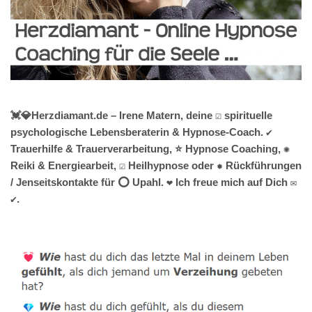
💓️💎Herzdiamant.de – Irene Matern, deine ☑️ spirituelle
psychologische Lebensberaterin & Hypnose-Coach. ✔️
Trauerhilfe & Trauerverarbeitung, ⭐ Hypnose Coaching, ✺
Reiki & Energiearbeit, ☑️ Heilhypnose oder ✹ Rückführungen
/ Jenseitskontakte für ⭕ Upahl. ❤ Ich freue mich auf Dich ✉
✔.