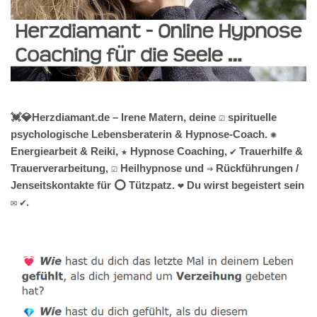
💓️💎Herzdiamant.de – Irene Matern, deine ☑️ spirituelle
psychologische Lebensberaterin & Hypnose-Coach. ✺
Energiearbeit & Reiki, ★ Hypnose Coaching, ✔️ Trauerhilfe &
Trauerverarbeitung, ☑️ Heilhypnose und ⇒ Rückführungen /
Jenseitskontakte für ⭕ Tützpatz. ❤ Du wirst begeistert sein
✉ ✔.