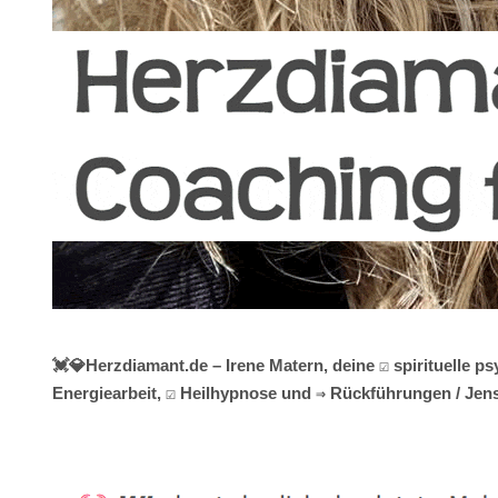
💓️💎Herzdiamant.de – Irene Matern, deine ☑️ spirituelle
Energiearbeit, ☑️ Heilhypnose und ⇒ Rückführungen / Jens