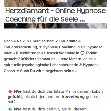
Nach ✺ Reiki & Energiearbeit, ✔️ Trauerhilfe &
Trauerverarbeitung, ⭐ Hypnose Coaching, ☑️ Heilhypnose
oder ⇒ Rückführungen / Jenseitskontakte in ⭕ Toddin
gesucht? 💓️💎Herzdiamant.de – Irene Matern, deine ☑️
spirituelle psychologische Lebensberaterin & Hypnose-
Coach. ❤ Auch Du wirst begeistert sein ✉ ✔.