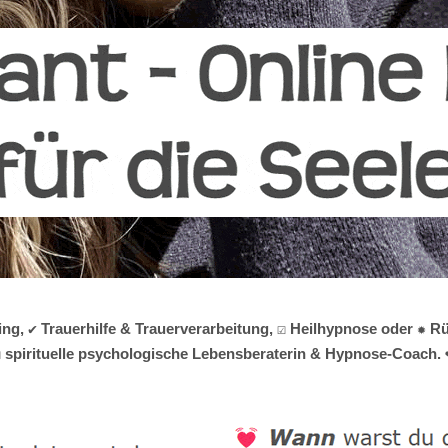
g, ✔️ Trauerhilfe & Trauerverarbeitung, ☑️ Heilhypnose oder ✹ 
️ spirituelle psychologische Lebensberaterin & Hypnose-Coach. ❤