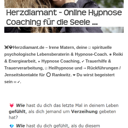
💓️💎Herzdiamant.de – Irene Matern, deine ☑️ spirituelle
psychologische Lebensberaterin & Hypnose-Coach. ✺ Reiki
& Energiearbeit, ★ Hypnose Coaching, ✔️ Trauerhilfe &
Trauerverarbeitung, ☑️ Heilhypnose und ⇒ Rückführungen /
Jenseitskontakte für ⭕ Rankwitz. ❤ Du wirst begeistert
sein ✉ ✔.