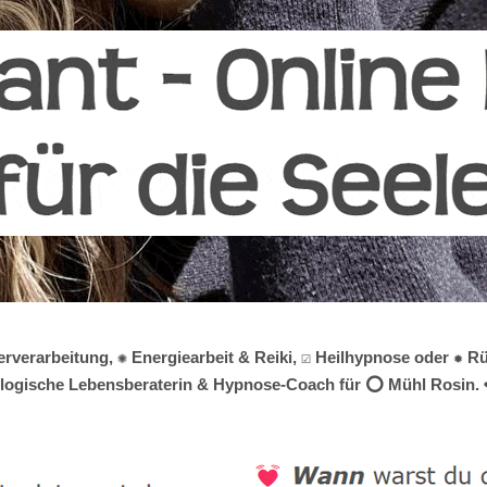
erarbeitung, ✺ Energiearbeit & Reiki, ☑️ Heilhypnose oder ✹ Rü
chologische Lebensberaterin & Hypnose-Coach für ⭕ Mühl Rosin. ❤