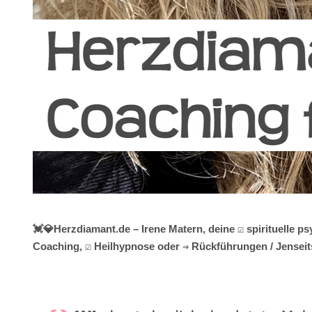
💓️💎Herzdiamant.de – Irene Matern, deine ☑️ spirituelle
Coaching, ☑️ Heilhypnose oder ⇒ Rückführungen / Jenseit