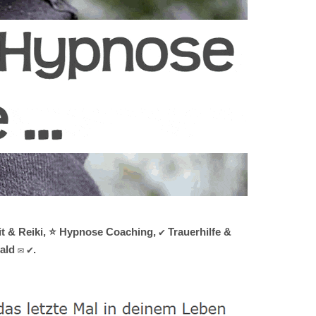
t & Reiki, ⭐ Hypnose Coaching, ✔️ Trauerhilfe &
ald ✉ ✔.