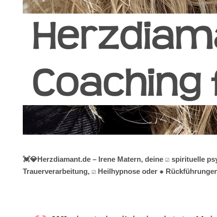
💓️💎Herzdiamant.de – Irene Matern, deine ☑️ spirituelle
Trauerverarbeitung, ☑️ Heilhypnose oder ✹ Rückführungen 