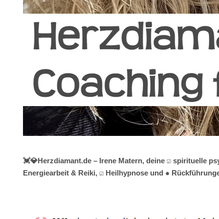
💓️💎Herzdiamant.de – Irene Matern, deine ☑️ spirituelle
Energiearbeit & Reiki, ☑️ Heilhypnose und ✹ Rückführungen