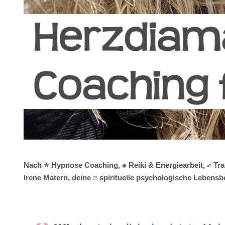
Nach ⭐ Hypnose Coaching, ✺ Reiki & Energiearbeit, ✔️ Tr
Irene Matern, deine ☑️ spirituelle psychologische Lebens