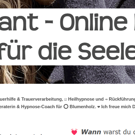
auerhilfe & Trauerverarbeitung, ☑️ Heilhypnose und ⇒ Rückführun
beraterin & Hypnose-Coach für ⭕ Blumenholz. ❤ Ich freue mich D